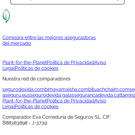
Compara entre las mejores aseguradoras
del mercado
Plant-for-the-Planet
Política de Privacidad
Aviso
Legal
Políticas de cookies
Nuestra red de comparadores
segurodevida.com
bimayamaisha.com
bituachchaim.com
se
aseguru.eus
segurodevida.gal
assegurancadevida.cat
tamin
Plant-for-the-Planet
Política de Privacidad
Aviso
Legal
Políticas de cookies
Comparador Eva Correduría de Seguros SL, CIF:
B88383898 - J-3739