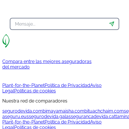
Compara entre las mejores aseguradoras
del mercado
Plant-for-the-Planet
Política de Privacidad
Aviso
Legal
Políticas de cookies
Nuestra red de comparadores
segurodevida.com
bimayamaisha.com
bituachchaim.com
se
aseguru.eus
segurodevida.gal
assegurancadevida.cat
tamin
Plant-for-the-Planet
Política de Privacidad
Aviso
Legal
Políticas de cookies