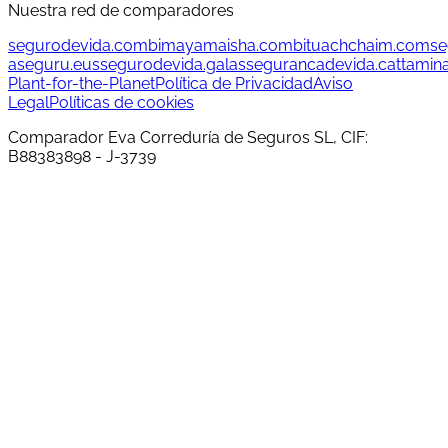
Nuestra red de comparadores
segurodevida.com
bimayamaisha.com
bituachchaim.com
se
aseguru.eus
segurodevida.gal
assegurancadevida.cat
tamin
Plant-for-the-Planet
Política de Privacidad
Aviso
Legal
Políticas de cookies
Comparador Eva Correduría de Seguros SL, CIF:
B88383898 - J-3739