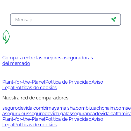
Compara entre las mejores aseguradoras
del mercado
Plant-for-the-Planet
Política de Privacidad
Aviso
Legal
Políticas de cookies
Nuestra red de comparadores
segurodevida.com
bimayamaisha.com
bituachchaim.com
se
aseguru.eus
segurodevida.gal
assegurancadevida.cat
tamin
Plant-for-the-Planet
Política de Privacidad
Aviso
Legal
Políticas de cookies