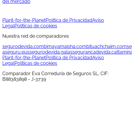
del mercado
Plant-for-the-Planet
Política de Privacidad
Aviso
Legal
Políticas de cookies
Nuestra red de comparadores
segurodevida.com
bimayamaisha.com
bituachchaim.com
se
aseguru.eus
segurodevida.gal
assegurancadevida.cat
tamin
Plant-for-the-Planet
Política de Privacidad
Aviso
Legal
Políticas de cookies
Comparador Eva Correduría de Seguros SL, CIF:
B88383898 - J-3739