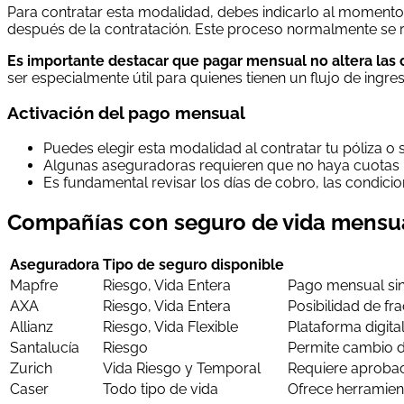
Para contratar esta modalidad, debes indicarlo al moment
después de la contratación. Este proceso normalmente se rea
Es importante destacar que pagar mensual no altera las c
ser especialmente útil para quienes tienen un flujo de ingres
Activación del pago mensual
Puedes elegir esta modalidad al contratar tu póliza o so
Algunas aseguradoras requieren que no haya cuotas pe
Es fundamental revisar los días de cobro, las condici
Compañías con seguro de vida mensu
Aseguradora
Tipo de seguro disponible
Mapfre
Riesgo, Vida Entera
Pago mensual sin
AXA
Riesgo, Vida Entera
Posibilidad de f
Allianz
Riesgo, Vida Flexible
Plataforma digita
Santalucía
Riesgo
Permite cambio d
Zurich
Vida Riesgo y Temporal
Requiere aprobac
Caser
Todo tipo de vida
Ofrece herramien