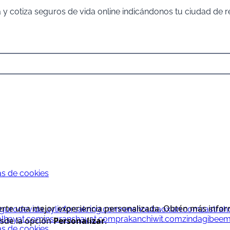
y cotiza seguros de vida online indicándonos tu ciudad de re
cas de cookies
erte una mejor experiencia personalizada. Obtén más informa
gurodevida.uy
livforsakring.com
renshoubaoxian.com
zastrah
alhayat.com
insuranshayat.com
prakanchiwit.com
zindagibee
esde la opción
Personalizar
.
cas de cookies