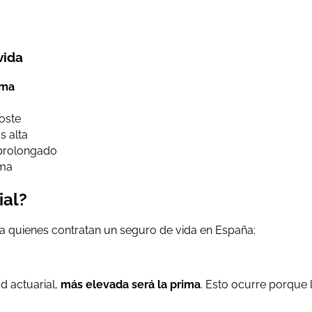
vida
ima
oste
s alta
 prolongado
ima
ial?
ara quienes contratan un seguro de vida en España:
d actuarial,
más elevada será la prima
. Esto ocurre porque 