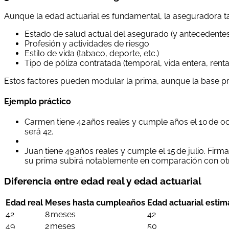
Aunque la edad actuarial es fundamental, la aseguradora t
Estado de salud actual del asegurado (y antecedentes
Profesión y actividades de riesgo
Estilo de vida (tabaco, deporte, etc.)
Tipo de póliza contratada (temporal, vida entera, renta,
Estos factores pueden modular la prima, aunque la base prin
Ejemplo práctico
Carmen tiene 42 años reales y cumple años el 10 de oc
será 42.
Juan tiene 49 años reales y cumple el 15 de julio. Fir
su prima subirá notablemente en comparación con otr
Diferencia entre edad real y edad actuarial
Edad real
Meses hasta cumpleaños
Edad actuarial esti
42
8 meses
42
49
2 meses
50