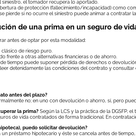
l siniestro, el tomador recupera lo aportado.
cobertura de protección (fallecimiento/incapacidad) como c
 se pierde si no ocurre el siniestro puede animar a contratar 
ución de una prima en un seguro de vid
ar antes de optar por esta modalidad:
 clásico de riesgo puro.
o frente a otras alternativas financieras o de ahorro.
s de tiempo puede suponer pérdida de derechos o devolució
leer detenidamente las condiciones del contrato y consultar 
cato antes del plazo?
ormalmente no; en uno con devolución o ahorro, sí, pero pued
cuperar la prima?
Según la LCS y la práctica de la DGSFP, e
uros de vida contratados de forma tradicional. En contratacio
ipoteca), puedo solicitar devolución?
o a un préstamo hipotecario y éste se cancela antes de tiemp