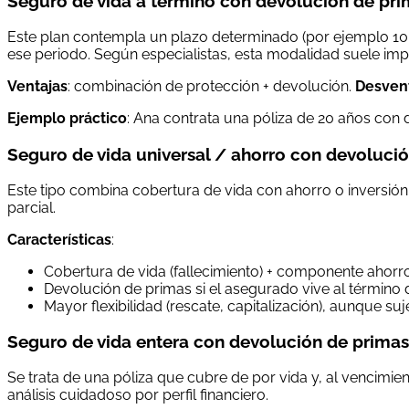
Seguro de vida a término con devolución de pr
Este plan contempla un plazo determinado (por ejemplo 10,
ese periodo. Según especialistas, esta modalidad suele impl
Ventajas
: combinación de protección + devolución.
Desven
Ejemplo práctico
: Ana contrata una póliza de 20 años con de
Seguro de vida universal / ahorro con devoluci
Este tipo combina cobertura de vida con ahorro o inversió
parcial.
Características
:
Cobertura de vida (fallecimiento) + componente ahorro
Devolución de primas si el asegurado vive al término d
Mayor flexibilidad (rescate, capitalización), aunque su
Seguro de vida entera con devolución de primas
Se trata de una póliza que cubre de por vida y, al vencimie
análisis cuidadoso por perfil financiero.