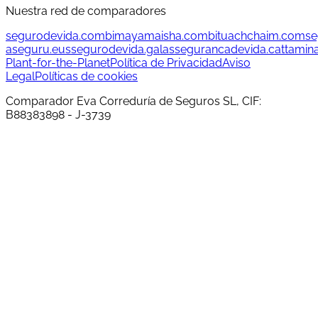
Nuestra red de comparadores
segurodevida.com
bimayamaisha.com
bituachchaim.com
se
aseguru.eus
segurodevida.gal
assegurancadevida.cat
tamin
Plant-for-the-Planet
Política de Privacidad
Aviso
Legal
Políticas de cookies
Comparador Eva Correduría de Seguros SL, CIF:
B88383898 - J-3739