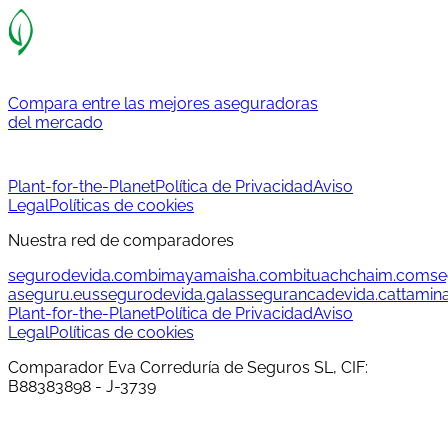
Compara entre las mejores aseguradoras
del mercado
Plant-for-the-Planet
Política de Privacidad
Aviso
Legal
Políticas de cookies
Nuestra red de comparadores
segurodevida.com
bimayamaisha.com
bituachchaim.com
se
aseguru.eus
segurodevida.gal
assegurancadevida.cat
tamin
Plant-for-the-Planet
Política de Privacidad
Aviso
Legal
Políticas de cookies
Comparador Eva Correduría de Seguros SL, CIF:
B88383898 - J-3739